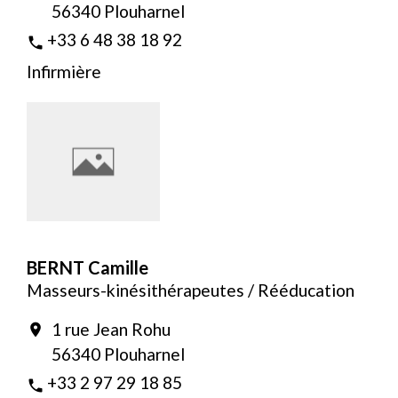
56340 Plouharnel
+33 6 48 38 18 92
phone
Infirmière
BERNT Camille
Masseurs-kinésithérapeutes / Rééducation
1 rue Jean Rohu
location_on
56340 Plouharnel
+33 2 97 29 18 85
phone