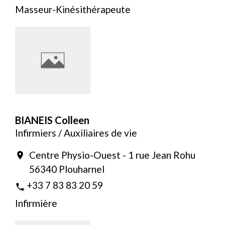
Masseur-Kinésithérapeute
BIANEIS Colleen
Infirmiers / Auxiliaires de vie
Centre Physio-Ouest - 1 rue Jean Rohu
location_on
56340 Plouharnel
+33 7 83 83 20 59
phone
Infirmière