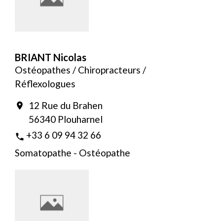
BRIANT Nicolas
Ostéopathes / Chiropracteurs /
Réflexologues
12 Rue du Brahen
location_on
56340 Plouharnel
+33 6 09 94 32 66
phone
Somatopathe - Ostéopathe