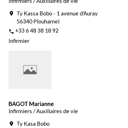
Infirmiers / Auxiliaires de vie
Ty Kassa Bobo - 1 avenue d'Auray
location_on
56340 Plouharnel
+33 6 48 38 18 92
phone
Infirmier
BAGOT Marianne
Infirmiers / Auxiliaires de vie
Ty Kasa Bobo
location_on