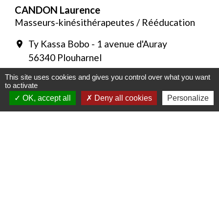
CANDON Laurence
Masseurs-kinésithérapeutes / Rééducation
Ty Kassa Bobo - 1 avenue d'Auray
location_on
56340 Plouharnel
+33 2 97 52 37 87
phone
This site uses cookies and gives you control over what you want
to activate
Masseur-Kinésithérapeute
OK, accept all
Deny all cookies
Personalize
CHAMAYOU Xavier
Ostéopathes / Chiropracteurs /