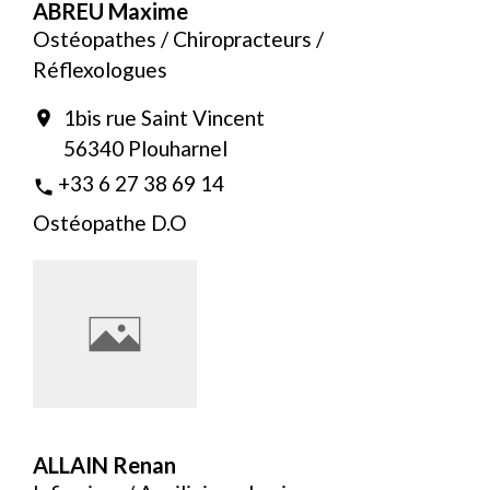
ABREU Maxime
Ostéopathes / Chiropracteurs /
Réflexologues
1bis rue Saint Vincent
location_on
56340 Plouharnel
+33 6 27 38 69 14
phone
Ostéopathe D.O
ALLAIN Renan