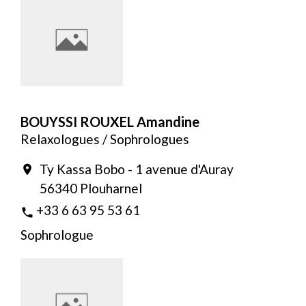
BOUYSSI ROUXEL Amandine
Relaxologues / Sophrologues
Ty Kassa Bobo - 1 avenue d'Auray
location_on
56340 Plouharnel
+33 6 63 95 53 61
phone
Sophrologue