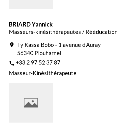
BRIARD Yannick
Masseurs-kinésithérapeutes / Rééducation
Ty Kassa Bobo - 1 avenue d'Auray
location_on
56340 Plouharnel
+33 2 97 52 37 87
phone
Masseur-Kinésithérapeute