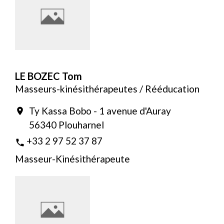
LE BOZEC Tom
Masseurs-kinésithérapeutes / Rééducation
Ty Kassa Bobo - 1 avenue d'Auray
location_on
56340 Plouharnel
+33 2 97 52 37 87
phone
Masseur-Kinésithérapeute