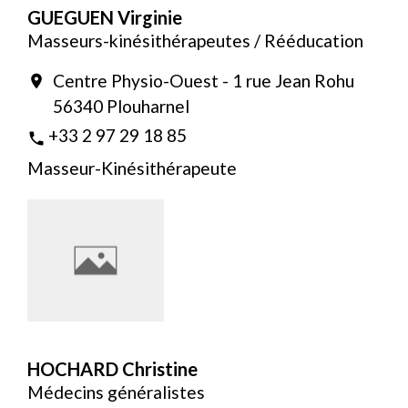
GUEGUEN Virginie
Masseurs-kinésithérapeutes / Rééducation
Centre Physio-Ouest - 1 rue Jean Rohu
location_on
56340 Plouharnel
+33 2 97 29 18 85
phone
Masseur-Kinésithérapeute
HOCHARD Christine
Médecins généralistes