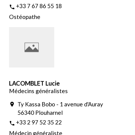
+33 7 67 86 55 18
phone
Ostéopathe
LACOMBLET Lucie
Médecins généralistes
Ty Kassa Bobo - 1 avenue d'Auray
location_on
56340 Plouharnel
+33 2 97 52 35 22
phone
Médecin généraliste