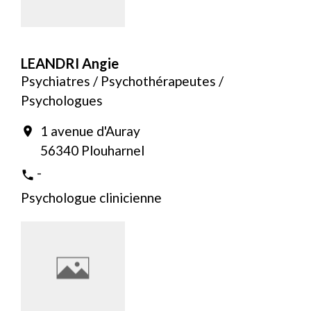
LEANDRI Angie
Psychiatres / Psychothérapeutes /
Psychologues
1 avenue d'Auray
location_on
56340 Plouharnel
-
phone
Psychologue clinicienne