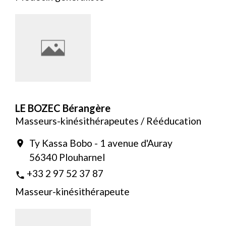
LE BOZEC Bérangère
Masseurs-kinésithérapeutes / Rééducation
Ty Kassa Bobo - 1 avenue d'Auray
location_on
56340 Plouharnel
+33 2 97 52 37 87
phone
Masseur-kinésithérapeute