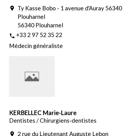
Ty Kasse Bobo - 1 avenue d'Auray 56340
location_on
Plouharnel
56340 Plouharnel
+33 2 97 52 35 22
phone
Médecin généraliste
KERBELLEC Marie-Laure
Dentistes / Chirurgiens-dentistes
2 rue du Lieutenant Auguste Lebon
location_on