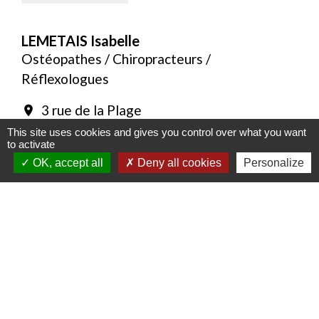
LEMETAIS Isabelle
Ostéopathes / Chiropracteurs /
Réflexologues
3 rue de la Plage
location_on
56340 Plouharnel
This site uses cookies and gives you control over what you want
to activate
+33 6 85 24 19 26
phone
OK, accept all
Deny all cookies
Personalize
Reflexologue