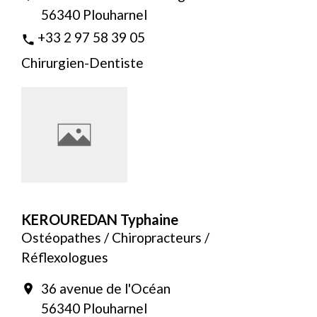
56340 Plouharnel
+33 2 97 58 39 05
phone
Chirurgien-Dentiste
KEROUREDAN Typhaine
Ostéopathes / Chiropracteurs /
Réflexologues
36 avenue de l'Océan
location_on
56340 Plouharnel