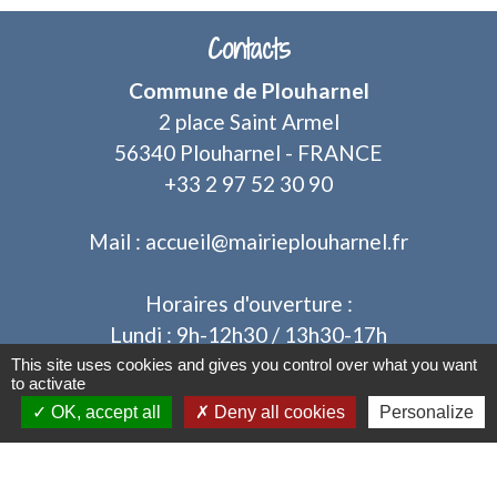
Contacts
Commune de Plouharnel
2 place Saint Armel
56340 Plouharnel - FRANCE
+33 2 97 52 30 90
Mail : accueil@mairieplouharnel.fr
Horaires d'ouverture :
Lundi : 9h-12h30 / 13h30-17h
Mardi : 9h-12h30 / après-midi fermé au public
This site uses cookies and gives you control over what you want
to activate
Mercredi : 9h-12h30 / 13h30-17h
OK, accept all
Deny all cookies
Personalize
Jeudi : 9h-12h30 / après-midi fermé au public
Vendredi : 9h-12h30 / 13h30-17h