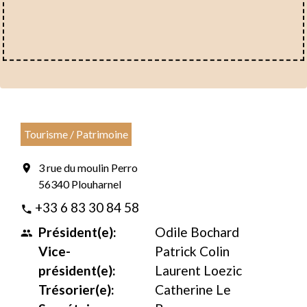
Tourisme / Patrimoine
3 rue du moulin Perro
location_on
56340 Plouharnel
+33 6 83 30 84 58
phone
Président(e):
Odile Bochard
people
Vice-
Patrick Colin
président(e):
Laurent Loezic
Trésorier(e):
Catherine Le