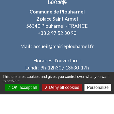
Contacts
Commune de Plouharnel
2 place Saint Armel
56340 Plouharnel - FRANCE
+33 2 97 52 30 90
Mail : accueil@mairieplouharnel.fr
Horaires d'ouverture :
Lundi : 9h-12h30 / 13h30-17h
Mardi : 9h-12h30 / après-midi fermé au public
This site uses cookies and gives you control over what you want
to activate
Mercredi : 9h-12h30 / 13h30-17h
OK, accept all
Deny all cookies
Personalize
Jeudi : 9h-12h30 / après-midi fermé au public
Vendredi : 9h-12h30 / 13h30-17h