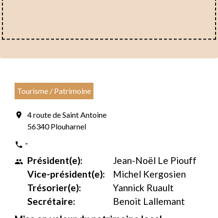
Tourisme / Patrimoine
4 route de Saint Antoine
location_on
56340 Plouharnel
-
phone
Président(e):
Jean-Noël Le Piouff
people
Vice-président(e):
Michel Kergosien
Trésorier(e):
Yannick Ruault
Secrétaire:
Benoit Lallemant