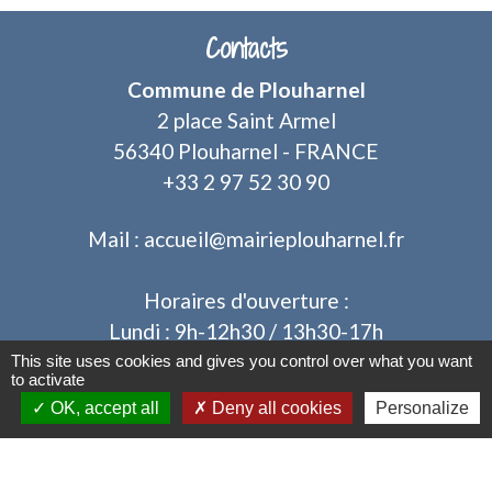
Contacts
Commune de Plouharnel
2 place Saint Armel
56340 Plouharnel - FRANCE
+33 2 97 52 30 90
Mail : accueil@mairieplouharnel.fr
Horaires d'ouverture :
Lundi : 9h-12h30 / 13h30-17h
Mardi : 9h-12h30 / après-midi fermé au public
This site uses cookies and gives you control over what you want
to activate
Mercredi : 9h-12h30 / 13h30-17h
OK, accept all
Deny all cookies
Personalize
Jeudi : 9h-12h30 / après-midi fermé au public
Vendredi : 9h-12h30 / 13h30-17h