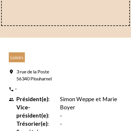
Loisirs
3 rue de la Poste
location_on
56340 Plouharnel
-
phone
Président(e):
Simon Weppe et Marie
people
Vice-
Boyer
président(e):
-
Trésorier(e):
-