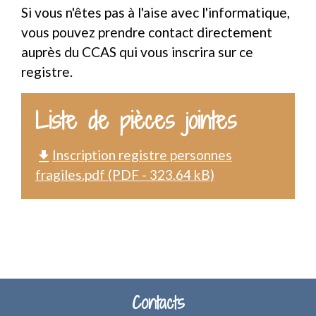
Si vous n'êtes pas à l'aise avec l'informatique,
vous pouvez prendre contact directement
auprès du CCAS qui vous inscrira sur ce
registre.
Liste de pièces jointes
Inscription registre personnes
file_download
fragiles.pdf (PDF - 323.64 kB)
Contacts