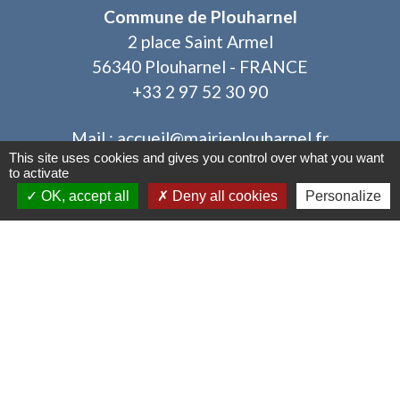
Commune de Plouharnel
2 place Saint Armel
56340 Plouharnel - FRANCE
+33 2 97 52 30 90
Mail : accueil@mairieplouharnel.fr
This site uses cookies and gives you control over what you want
to activate
Horaires d'ouverture :
OK, accept all
Deny all cookies
Personalize
Lundi : 9h-12h30 / 13h30-17h
Mardi : 9h-12h30 / après-midi fermé au public
Mercredi : 9h-12h30 / 13h30-17h
Jeudi : 9h-12h30 / après-midi fermé au public
Vendredi : 9h-12h30 / 13h30-17h