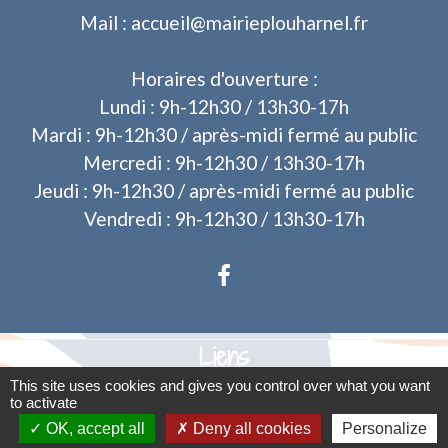
Mail : accueil@mairieplouharnel.fr
Horaires d'ouverture :
Lundi : 9h-12h30 / 13h30-17h
Mardi : 9h-12h30 / après-midi fermé au public
Mercredi : 9h-12h30 / 13h30-17h
Jeudi : 9h-12h30 / après-midi fermé au public
Vendredi : 9h-12h30 / 13h30-17h
Liens
This site uses cookies and gives you control over what you want
Operis - Dépôt des dossiers d'urbanisme
to activate
OK, accept all
Deny all cookies
Personalize
Mentions légales
-
Politique de confidentialité
-