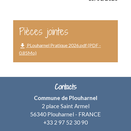
Pièces jointes
file_download
PLouharnel Pratique 2026.pdf (PDF -
0.85Mo)
Contacts
Commune de Plouharnel
2 place Saint Armel
56340 Plouharnel - FRANCE
+33 2 97 52 30 90