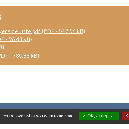
s
yens de lutte.pdf (PDF - 542.56 kB)
F - 96.41 kB)
B)
(PDF - 780.88 kB)
Contacts
 control over what you want to activate
OK, accept all
Commune de Plouharnel