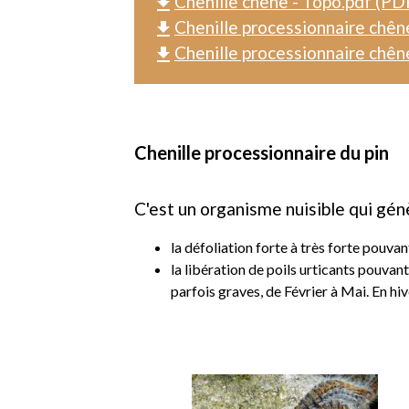
Chenille chêne - Topo.pdf (PD
file_download
Chenille processionnaire chêne
file_download
Chenille processionnaire chêne
file_download
Chenille processionnaire du pin
C'est un organisme nuisible qui gé
la défoliation forte à très forte pouva
la libération de poils urticants pouva
parfois graves, de Février à Mai. En hiv