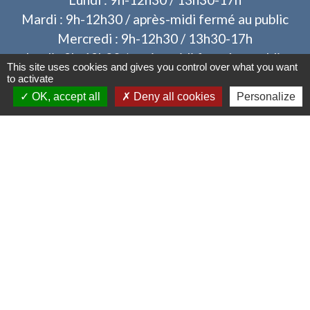
Mardi : 9h-12h30 / après-midi fermé au public
Mercredi : 9h-12h30 / 13h30-17h
Jeudi : 9h-12h30 / après-midi fermé au public
This site uses cookies and gives you control over what you want
Vendredi : 9h-12h30 / 13h30-17h
to activate
OK, accept all
Deny all cookies
Personalize
Liens
Operis - Dépôt des dossiers d'urbanisme
Mentions légales
-
Politique de confidentialité
-
Accessibilité
-
Plan du site
-
Gestion des cookies