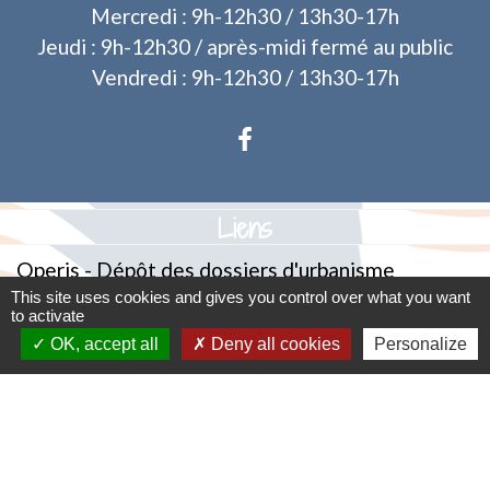
Mercredi : 9h-12h30 / 13h30-17h
Jeudi : 9h-12h30 / après-midi fermé au public
Vendredi : 9h-12h30 / 13h30-17h
Liens
Operis - Dépôt des dossiers d'urbanisme
This site uses cookies and gives you control over what you want
to activate
Mentions légales
-
Politique de confidentialité
-
OK, accept all
Deny all cookies
Personalize
Accessibilité
-
Plan du site
-
Gestion des cookies