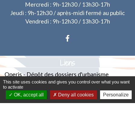
Mercredi : 9h-12h30 / 13h30-17h
Jeudi : 9h-12h30 / après-midi fermé au public
Vendredi : 9h-12h30 / 13h30-17h
Liens
Operis - Dépôt des dossiers d'urbanisme
This site uses cookies and gives you control over what you want
to activate
Mentions légales
-
Politique de confidentialité
-
OK, accept all
Deny all cookies
Personalize
Accessibilité
-
Plan du site
-
Gestion des cookies